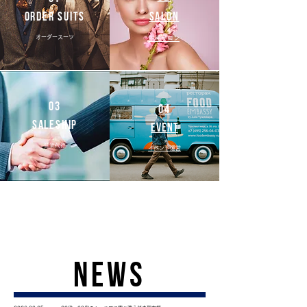
Order suits
SaLON
オーダースーツ
​脱毛サロン
03
04
SaleSHIP
EVENT
営業代行
イベント運営
NEWS