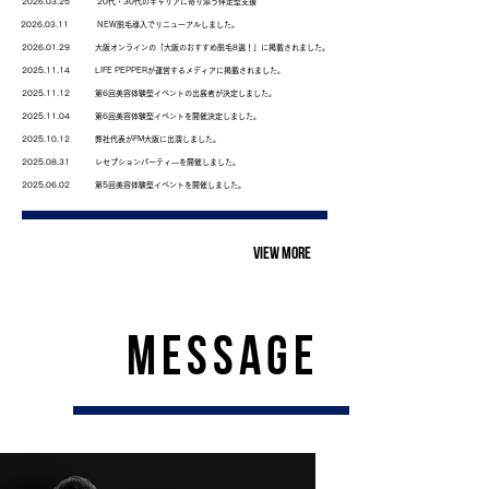
2026.03.25
20代・30代のキャリアに寄り添う伴走型支援
2026.03.11
NEW脱毛導入でリニューアルしました。
2026.01.29
大阪オンラインの「大阪のおすすめ脱毛8選！」に掲載されました。
2025.11.14
LIFE PEPPERが運営するメディアに掲載されました。
2025.11.12
第6回美容体験型イベントの出展者が決定しました。
2025.11.04
第6回美容体験型イベントを開催決定しました。
2025.10.12
弊社代表がFM大阪に出演しました。
2025.08.31
レセプションパーティ―を開催しました。
2025.06.02
第5回美容体験型イベントを開催しました。
VIEW MORE
MESSAGE