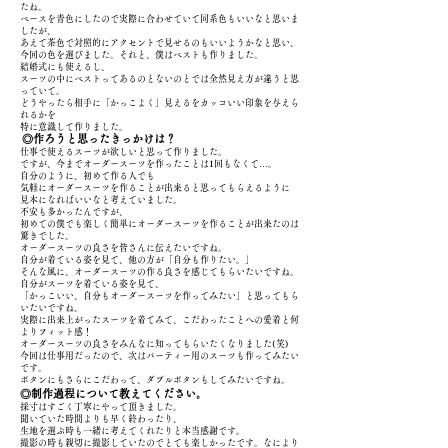
たね。
ベースを青色にしたので実際に合わせていて同系色もいいなと思いま
したが、
あえて茶色で対照的にアクセントで見せるのもいいようかなと思い、
今回の色を選びました。それと、僕はベストも作りました。
結婚式にも使えるし、
スーツの中にベストってあるのとないのとでは全然見え方が違うと思
っていて。
どうやったら相手に「かっこよく」見えるをカッコいい印象を与えら
れるかを
特に意識して作りました。
◎作ろうと思ったきっかけは？
仕事で使えるスーツが欲しいと思って作りました。
ですが、今までオーダースーツを作ったことは1回もなくて…。
自分のように、初めて作る人でも
気軽にオーダースーツを作ることが出来ると思ってもらえるように
見本になればいいなと考えていました。
不安も多かったんですが、
初めての僕でも楽しく簡単にオーダースーツを作ることが出来たのは
驚きでした。
オーダースーツの良さを皆さんに伝えたいですね。
自分が着ている姿を見て、他の方が「自分も作りたい。」
そんな風に、オーダースーツの作る良さを感じてもらいたいですね。
自分がスーツを着ている姿を見て、
「かっこいい、自分もオーダースーツを作ってみたい」と思ってもら
いたいですね。
実際に出来上がったスーツを着てみて、こだわったことへの愛着と何
よりフィット感！
オーダースーツの良さをみんなに知ってもらいたくなりました(笑)
今回は仕事用だったので、次はパーティー用のスーツも作ってみたい
です。
ボタンにもさらにこだわって、ダブルボタンもしてみたいですね。
◎制作過程について教えてください。
採寸はすごく丁寧にやって頂きました。
聞いていた時間よりも早く終わったり、
生地を選ぶ時も一緒に考えてくれたりと本当感謝です。
撮影の時も親切に撮影していたのでとても楽しかったです。なにより