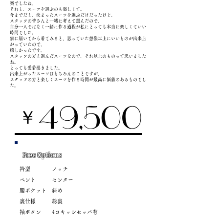
楽でしたね。
それと、スーツを選ぶのも楽しくて。
今までだと、決まったスーツを選ぶだけだったけど、
スタッフの皆さんと一緒に考えて選んだので、
自分一人ではなく一緒に作る過程が私にとっても本当に楽しくていい
時間でした。
家に届いてから着てみると、思っていた想像以上にいいものが出来上
がっていたので、
嬉しかったです。
スタッフの方と選んだスーツなので、それ以上のものって思いました
ね。
とっても愛着湧きました。
出来上がったスーツはもちろんのことですが、
スタッフの方と楽しくスーツを作る時間が最高に価値のあるものでし
た。
￥
Free Options
衿型 ノッチ
ペント センター
腰ポケット 斜め
裏仕様 総裏
袖ボタン 4コキッシセッパ有